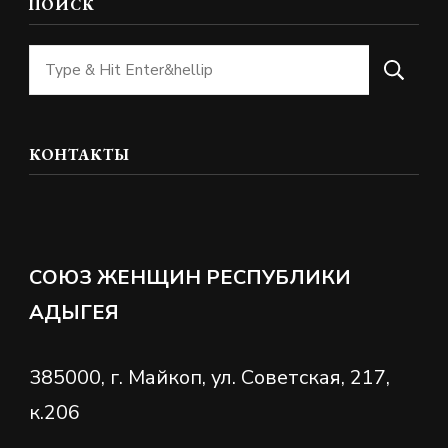
ПОИСК
Ищите
что-
то?
КОНТАКТЫ
СОЮЗ ЖЕНЩИН РЕСПУБЛИКИ
АДЫГЕЯ
385000, г. Майкоп, ул. Советская, 217,
к.206