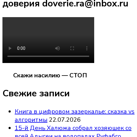
доверия doverie.ra@inbox.ru
Скажи насилию — СТОП
Свежие записи
Книга в цифровом зазеркалье: сказка vs
алгоритмы
22.07.2026
15-й День Халюжа собрал хозяюшек со
всей Адыгеи на водопадах Руфабго