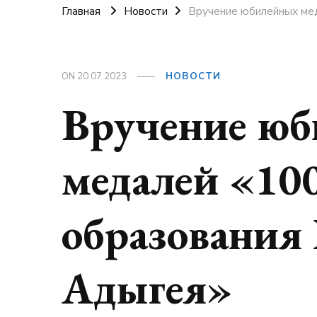
Главная
Новости
Вручение юбилейных мед
ON
20.07.2023
НОВОСТИ
Вручение ю
медалей «10
образования
Адыгея»