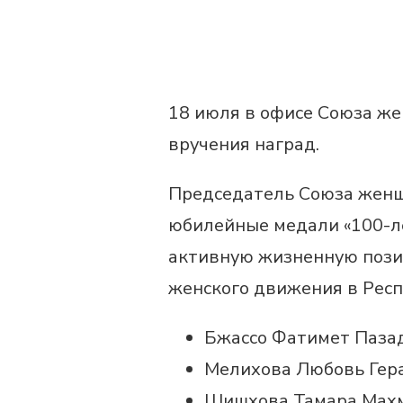
18 июля в офисе Союза ж
вручения наград.
Председатель Союза женщ
юбилейные медали «100-л
активную жизненную пози
женского движения в Респ
Бжассо Фатимет Паза
Мелихова Любовь Гер
Шишхова Тамара Махм