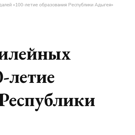
алей «100-летие образования Республики Адыгея»
билейных
0-летие
 Республики