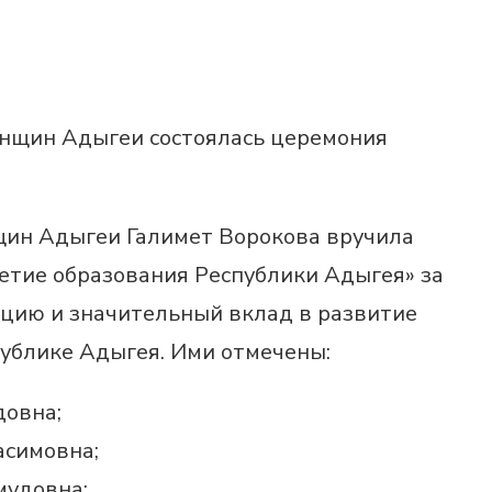
енщин Адыгеи состоялась церемония
ин Адыгеи Галимет Ворокова вручила
етие образования Республики Адыгея» за
цию и значительный вклад в развитие
ублике Адыгея. Ими отмечены:
довна;
асимовна;
удовна;