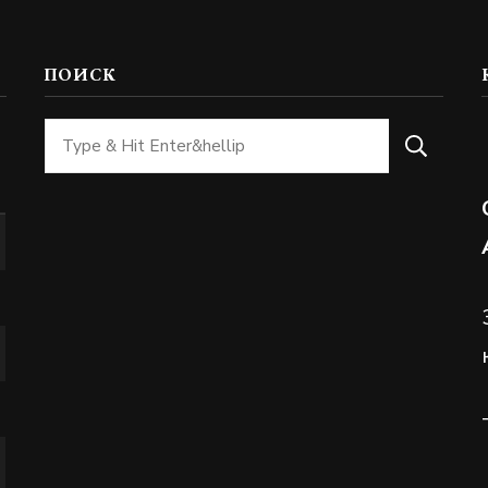
ПОИСК
Ищите
что-
то?