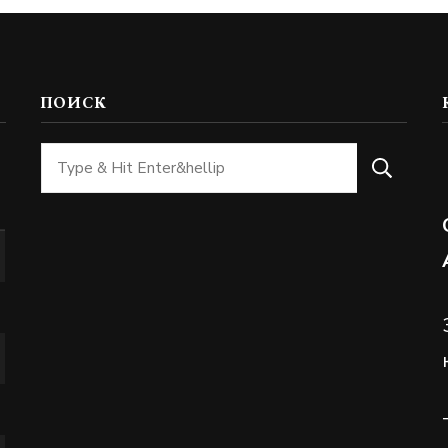
ПОИСК
Ищите
что-
то?