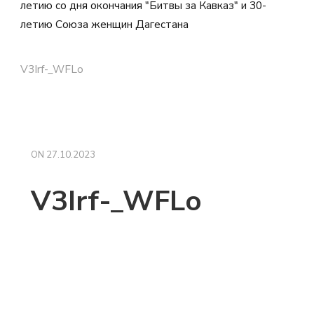
летию со дня окончания "Битвы за Кавказ" и 30-
летию Союза женщин Дагестана
V3Irf-_WFLo
ON
27.10.2023
V3Irf-_WFLo