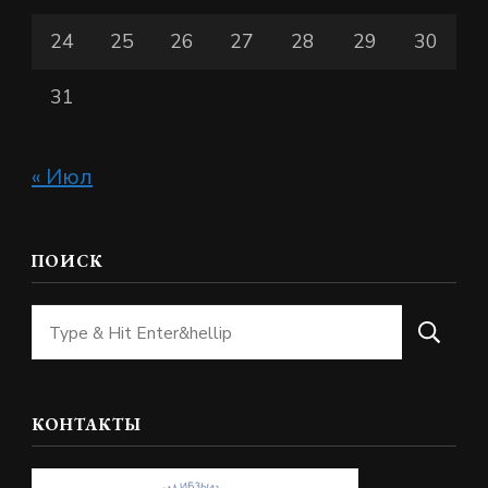
24
25
26
27
28
29
30
31
« Июл
ПОИСК
Ищите
что-
то?
КОНТАКТЫ