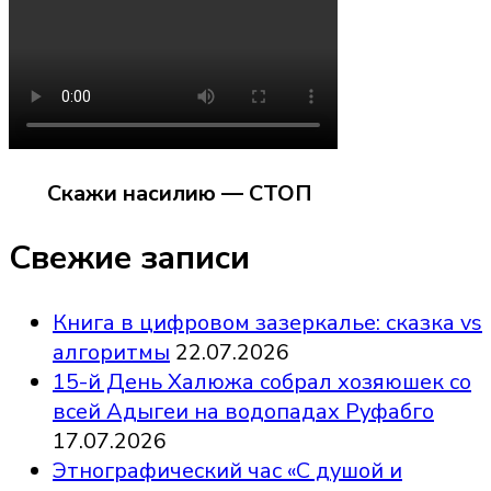
Скажи насилию — СТОП
Свежие записи
Книга в цифровом зазеркалье: сказка vs
алгоритмы
22.07.2026
15-й День Халюжа собрал хозяюшек со
всей Адыгеи на водопадах Руфабго
17.07.2026
Этнографический час «С душой и