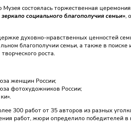
о Музея состоялась торжественная церемони
 зеркало социального благополучия семьи»
,
ержке духовно-нравственных ценностей семь
ьном благополучии семьи, а также в поиске
 творческого роста.
юза женщин России;
юза фотохудожников России;
ки».
олее 300 работ от 35 авторов из разных угол
ения работ, жюри определило победителей в