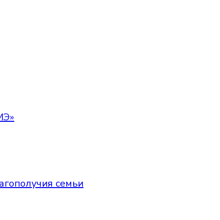
МЭ»
агополучия семьи