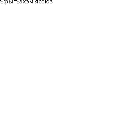
лъфыгъэхэм ясоюз