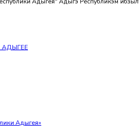
еспублики Адыгея" Адыгэ Республикэм ибзы
 АДЫГЕЕ
лики Адыгея»