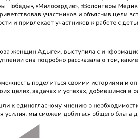
ры Победы», «Милосердие», «Волонтеры Медик
иветствовав участников и объяснив цели встр
ости и привлекает участников к работе с дет
оюза женщин Адыгеи, выступила с информацие
уплении она подробно рассказала о том, каки
зможность поделиться своими историями и о
оих целях, задачах и успехах, добившимся в 
ишли к единогласному мнению о необходимос
я усилия, мы сможем добиться общего блага д