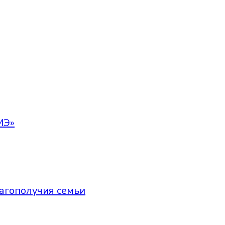
МЭ»
агополучия семьи