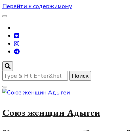
Перейти к содержимому
Ищите
что-
то?
Союз женщин Адыгеи