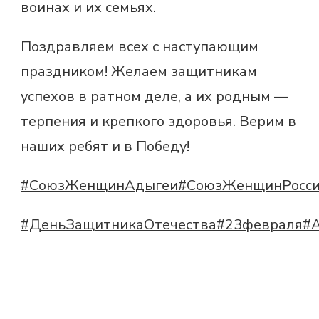
воинах и их семьях.
Поздравляем всех с наступающим
праздником! Желаем защитникам
успехов в ратном деле, а их родным —
терпения и крепкого здоровья. Верим в
наших ребят и в Победу!
#СоюзЖенщинАдыгеи#СоюзЖенщинРосс
#ДеньЗащитникаОтечества#23февраля#