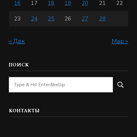
16
17
18
19
20
21
22
23
24
25
26
27
28
« Дек
Мар »
ПОИСК
Ищите
что-
то?
КОНТАКТЫ