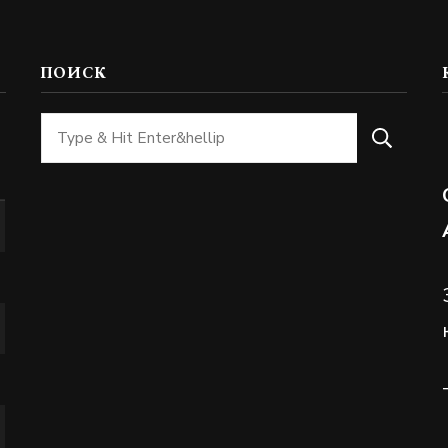
ПОИСК
Ищите
что-
то?