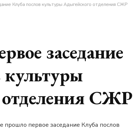
дание Клуба послов культуры Адыгейского отделения СЖР
ервое заседание
в культуры
 отделения СЖР
е прошло первое заседание Клуба послов