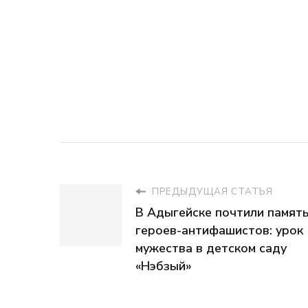
ПРЕДЫДУЩАЯ СТАТЬЯ
В Адыгейске почтили памят
героев-антифашистов: урок
мужества в детском саду
«Нэбзый»