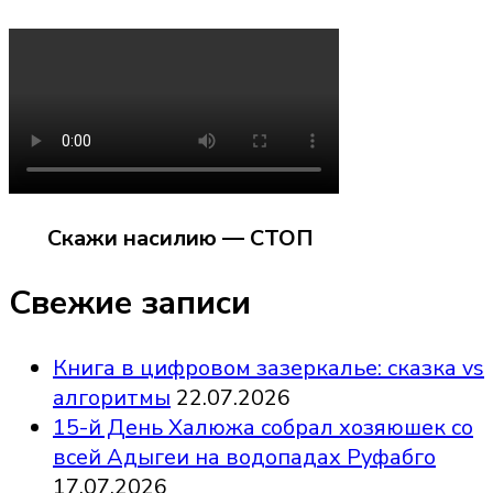
Скажи насилию — СТОП
Свежие записи
Книга в цифровом зазеркалье: сказка vs
алгоритмы
22.07.2026
15-й День Халюжа собрал хозяюшек со
всей Адыгеи на водопадах Руфабго
17.07.2026