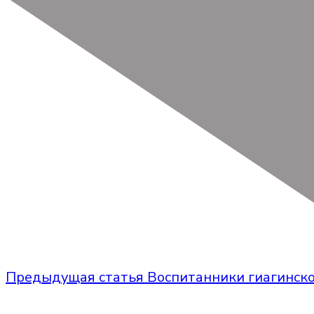
Предыдущая статья
Воспитанники гиагинско