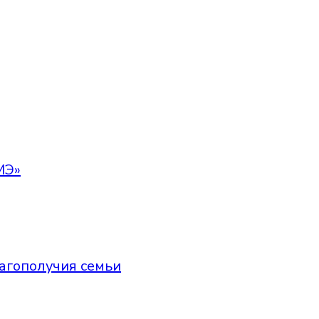
МЭ»
агополучия семьи