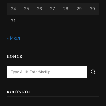
24
25
26
27
28
29
30
31
« Июл
ПОИСК
Ищите
что-
то?
КОНТАКТЫ