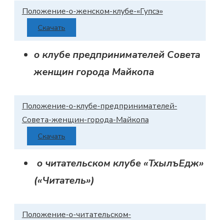
Положение-о-женском-клубе-«Гупсэ»
Скачать
о клубе предпринимателей Совета
женщин города Майкопа
Положение-о-клубе-предпринимателей-
Совета-женщин-города-Майкопа
Скачать
о читательском клубе «ТхылъЕдж»
(«Читатель»)
Положение-о-читательском-