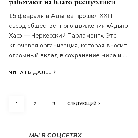
работают на благо республики
15 февраля в Адыгее прошел XXIII
съезд общественного движения «Адыгэ
Хасэ — Черкесский Парламент». Это
ключевая организация, которая вносит
огромный вклад в сохранение мира и …
ЧИТАТЬ ДАЛЕЕ
Пагинация
СТРАНИЦА
СТРАНИЦА
СТРАНИЦА
1
2
3
СЛЕДУЮЩИЙ
записей
МЫ В СОЦСЕТЯХ