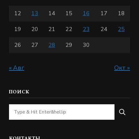
12
13
14
15
16
17
18
19
20
21
22
23
24
25
26
27
28
29
30
« Авг
Окт »
ПОИСК
Ищите
что-
то?
КОНТАКТЫ