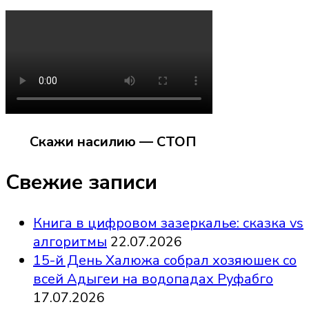
Скажи насилию — СТОП
Свежие записи
Книга в цифровом зазеркалье: сказка vs
алгоритмы
22.07.2026
15-й День Халюжа собрал хозяюшек со
всей Адыгеи на водопадах Руфабго
17.07.2026