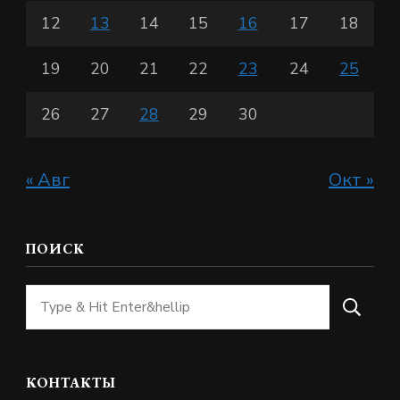
12
13
14
15
16
17
18
19
20
21
22
23
24
25
26
27
28
29
30
« Авг
Окт »
ПОИСК
Ищите
что-
то?
КОНТАКТЫ